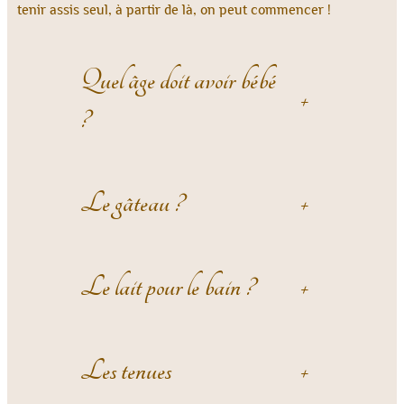
tenir assis seul, à partir de là, on peut commencer !
Quel âge doit avoir bébé
+
?
Le gâteau ?
+
Le lait pour le bain ?
+
Les tenues
+